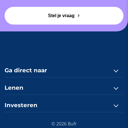
Stel je vraag
Ga direct naar
Contact
Lenen
Quickscan
Lenen, hoe werkt dat?
Investeren
Onlangs gefinancierd
E-book lenen aanvragen
Investeringsprofiel
Investeren, hoe werkt dat?
Hypotheek berekenen
Vacatures
© 2026 Bufr