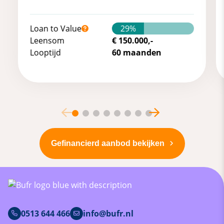
Loan to Value
29%
Leensom
€ 150.000,-
Looptijd
60 maanden
Gefinancierd aanbod bekijken
0513 644 466
info@bufr.nl