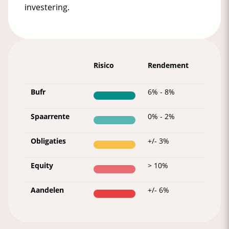
investering.
Risico
Rendement
Bufr
6% - 8%
Spaarrente
0% - 2%
Obligaties
+/- 3%
Equity
> 10%
Aandelen
+/- 6%