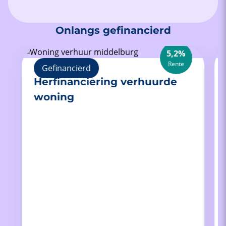
Onlangs gefinancierd
5,2%
Rente
Gefinancierd
Herfinanciering verhuurde
woning