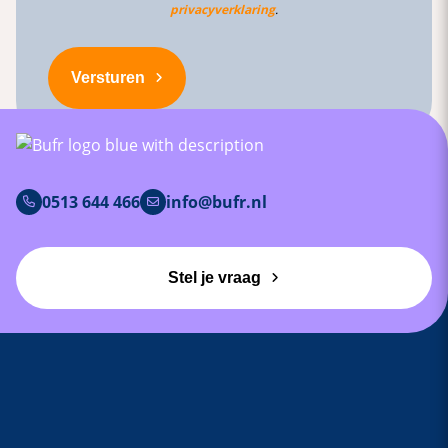
privacyverklaring
.
Versturen
0513 644 466
info@bufr.nl
Stel je vraag