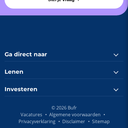
Ga direct naar
Contact
Lenen
Quickscan
Lenen, hoe werkt dat?
Investeren
Onlangs gefinancierd
E-book lenen aanvragen
Investeringsprofiel
Investeren, hoe werkt dat?
Hypotheek berekenen
Vacatures
© 2026 Bufr
E-book investeren aanvragen
Vacatures
Algemene voorwaarden
Financieringsvoorstel aanvragen
Privacyverklaring
Disclaimer
Sitemap
Aanmelden als investeerder