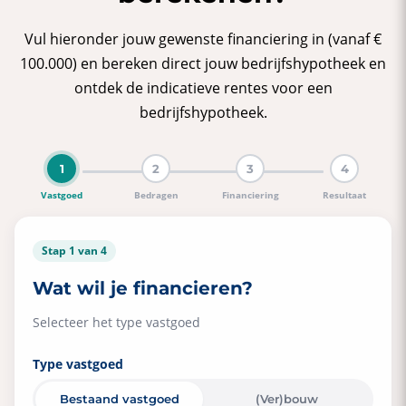
Vul hieronder jouw gewenste financiering in (vanaf €
100.000) en bereken direct jouw bedrijfshypotheek en
ontdek de indicatieve rentes voor een
bedrijfshypotheek.
Dit resultaat is een indicatie. Dien vrijblijvend je aanvr
1
2
3
4
Ik wil
Vastgoed
Bedragen
Financiering
Resultaat
deze financieringsaanvraag indienen
informatie ontvangen over lenen
Stap 1 van 4
de samenvatting ontvangen
Wat wil je financieren?
Voornaam
Selecteer het type vastgoed
Type vastgoed
Achternaam
Bestaand vastgoed
(Ver)bouw