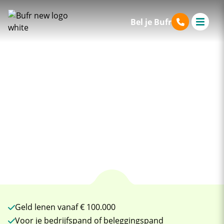
Bel je Bufr
Lenen
9.7
Zakelijk
vastgoed
financieren?
Geld lenen vanaf € 100.000
Voor je bedrijfspand of beleggingspand