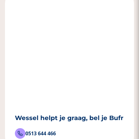
financieringen.
Onze standaard afsluitfee is vanaf 2,25% van
de leensom en is vrijgesteld van BTW.
Onze standaard servicefee is 0,25% van de
leensom per jaar, exclusief BTW.
De eenmalige afsluitfee wordt bij het passeren
van de akte door de notaris ingehouden. Komt
je financiering tot stand via een kredietpartner
van Bufr? Dan is er geen servicefee van
toepassing en betaal je eenmalig een partnerfee
van € 295.
Daarnaast verzorgt Bufr de betalingen van de
maandbedragen. Je ontvangt maandelijks én
jaarlijks betalingsoverzichten in jouw e-mailbox.
Wessel helpt je graag, bel je Bufr
0513 644 466