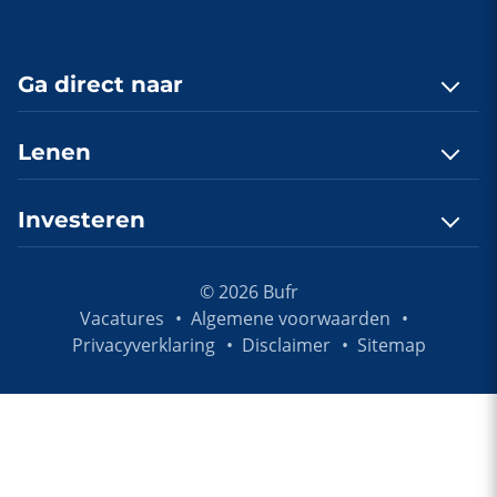
Ga direct naar
Contact
Lenen
Quickscan
Lenen, hoe werkt dat?
Investeren
Onlangs gefinancierd
E-book lenen aanvragen
Investeringsprofiel
Investeren, hoe werkt dat?
Hypotheek berekenen
Vacatures
© 2026 Bufr
E-book investeren aanvragen
Vacatures
Algemene voorwaarden
Financieringsvoorstel aanvragen
Privacyverklaring
Disclaimer
Sitemap
Aanmelden als investeerder