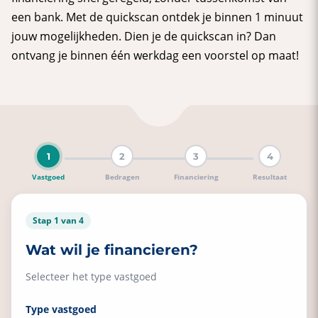
een bank. Met de quickscan ontdek je binnen 1 minuut
jouw mogelijkheden. Dien je de quickscan in? Dan
ontvang je binnen één werkdag een voorstel op maat!
Dit resultaat is een indicatie. Dien vrijblijvend je aanvr
1
2
3
4
Ik wil
Vastgoed
Bedragen
Financiering
Resultaat
deze financieringsaanvraag indienen
informatie ontvangen over lenen
Stap 1 van 4
de samenvatting ontvangen
Wat wil je financieren?
Voornaam
Selecteer het type vastgoed
Type vastgoed