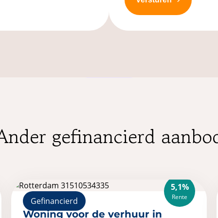
Ander gefinancierd aanbo
5,1%
Rente
Gefinancierd
Woning voor de verhuur in