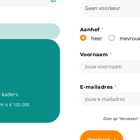
Aanhef
heer
mevrou
Voornaam
E-mailadres
 kaders.
 is € 100.000
Door op "Versturen" 
Versturen