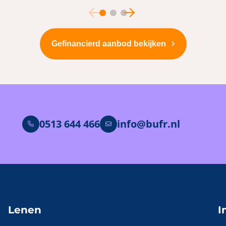
Gefinancierd aanbod bekijken
0513 644 466
info@bufr.nl
Lenen
I