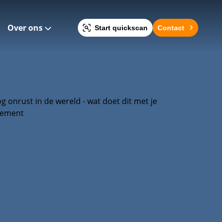
Over ons
Start quickscan
Contact