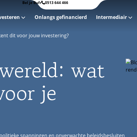
Bel je Bufr
0513 644 466
vesteren
Onlangs gefinancierd
Intermediair
ent dit voor jouw investering?
 wereld: wat
voor je
 politieke spanningen en onverwachte beleidsbesluiten