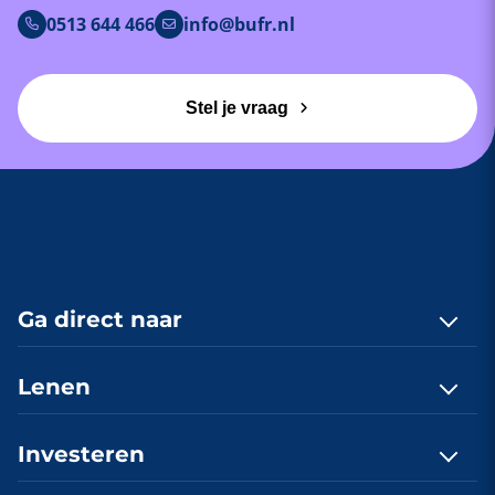
0513 644 466
info@bufr.nl
Stel je vraag
Ga direct naar
Contact
Lenen
Quickscan
Lenen, hoe werkt dat?
Investeren
Onlangs gefinancierd
E-book lenen aanvragen
Investeringsprofiel